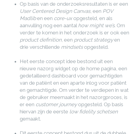
Op basis van de onderzoeksresultaten is er een
User Centered Design Canvas
, een
POV
Madlib
en een
core-ux
opgesteld, en als
aanvulling nog een aantal
how might we’s
. Om
verder te komen in het onderzoek is er ook een
product definition
, een
product strategy
en
drie verschillende
mindsets
opgesteld.
Het eerste concept idee bestond uit een
nieuwe nazorg widget op de home pagina, een
gedetailleerd dashboard voor gemachtigden
van de patiënt en een aparte inlog voor patiënt
en gemachtigde. Om verder te verdiepen in wat
de gebruiker meemaakt in het nazorgproces, is
er een
customer journey
opgesteld. Op basis
hiervan zijn de eerste
low fidelity schetsen
gemaakt.
Dit eerste concept bestond dus uit de dubbele