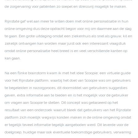
de zorgervaring voor patiënten zo soepel en stressvrij mogelijk te maken.
Rijnstate gaf wel aan meer te willen doen met online personalisatie in hun
online omgeving dus deze opdracht begon voor mij om daarmee aan de slag
te gaan. Een grote uitdaging omdat een ziekenhuis als snel als grauw, kil en
zakelijk ontvangen kan worden maar juist ook een interessant vraagstuk
omdat online personalisatie heel breed is en veel verschillende kanten op
kan gaan.
Na een flinke brainstorm kwam ik met het idee Scoopie; een virtuele guide
voor het Rijnstate platform, waarbij het doel van Scoopie was om gebruikers
te begeleiden in nazorgproces, dit doormiddel van gebruikers suggesties
geven, extra informatie aan te bieden en is het mogelijk voor de gebruiker
om vragen aan Scoopie te stellen. Dit concept was gebaseerd op het
resultaat van een onderzoek waaruit bleek dat gebruikers van het Rijnstate
platform zich moeilijk wegwijs konden maken in de online omgeving omdat
er tegelijk teveel informatie tegelijk aangeboden werd. Dit leverde voor de
doelgroep, huidige maar ook eventuele toekomstige gebruikers, verwarring